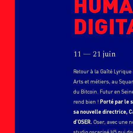
HUMA
DIGIT
11 — 21 juin
Retour à la Gaîté Lyriq
Arts et métiers, au Squ
du Bitcoin. Futur en Sein
rend bien !
Porté par le 
sa nouvelle directrice, C
d’OSER.
Oser, avec une no
studio oscarisé H5 qui don