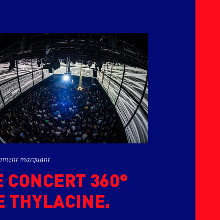
oment marquant
E CONCERT 360°
E THYLACINE.