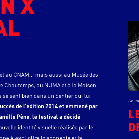
N X
AL
ue et au CNAM… mais aussi au Musée des
are Chautemps, au NUMA et à la Maison
e se sent bien dans un Sentier qui lui
Le m
succès de l’édition 2014 et emmené par
L
amille Pène, le festival a décidé
D
uvelle identité visuelle réalisée par le
ne à voir l’offre foisonnante et la