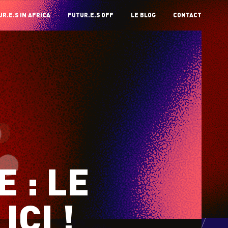
R.E.S IN AFRICA
FUTUR.E.S OFF
LE BLOG
CONTACT
 : LE
ICI !