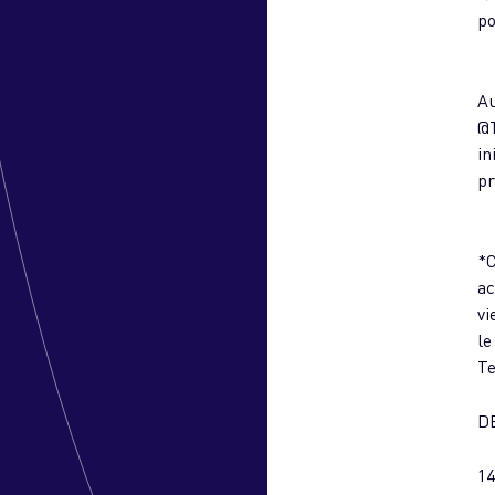
po
Au
@T
in
pr
*C
ac
vi
le
Te
D
1