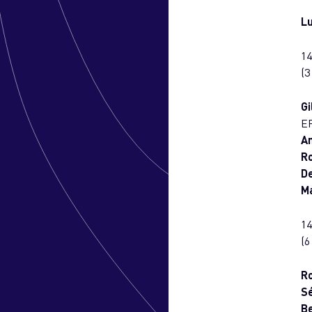
L
14
(3
Gi
EP
An
R
De
M
14
(6
R
Sé
Be