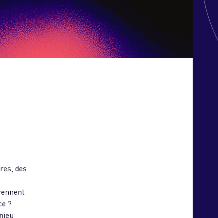
res, des
prennent
ce ?
enjeu