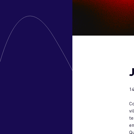
14
Co
vi
te
en
Qu