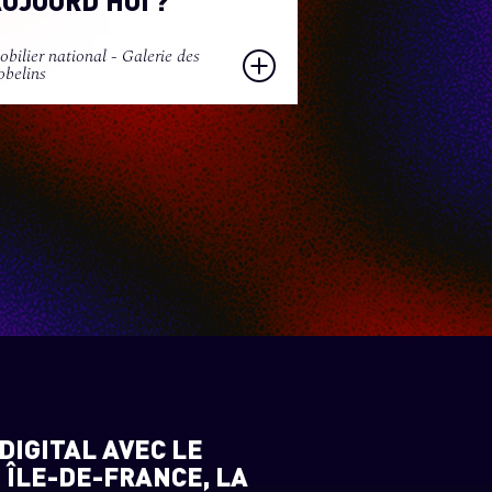
UJOURD’HUI ?
bilier national - Galerie des
belins
DIGITAL AVEC LE
 ÎLE-DE-FRANCE, LA