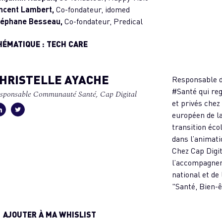
ncent Lambert,
Co-fondateur, idomed
téphane Besseau,
Co-fondateur, Predical
HÉMATIQUE : TECH CARE
HRISTELLE AYACHE
Responsable d
#Santé qui re
sponsable Communauté Santé, Cap Digital
et privés chez 
européen de l
transition éco
dans l’animatio
Chez Cap Digit
l’accompagnem
national et d
"Santé, Bien-ê
AJOUTER À MA WHISLIST