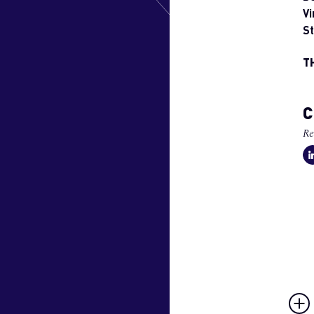
Vi
S
T
C
Re