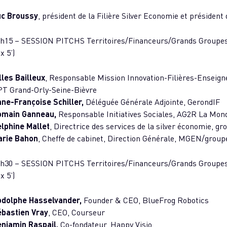
uc Broussy
, président de la Filière Silver Economie et président
h15 – SESSION PITCHS Territoires/Financeurs/Grands Groupe
 x 5’)
lles Bailleux
, Responsable Mission Innovation-Filières-Enseig
T Grand-Orly-Seine-Bièvre
ne-Françoise Schiller,
Déléguée Générale Adjointe, GerondIF
omain Ganneau,
Responsable Initiatives Sociales, AG2R La Mond
lphine Mallet
, Directrice des services de la silver économie, g
arie Bahon
, Cheffe de cabinet, Direction Générale, MGEN/group
h30 – SESSION PITCHS Territoires/Financeurs/Grands Groupe
 x 5’)
odolphe Hasselvander,
Founder & CEO, BlueFrog Robotics
bastien Vray
, CEO, Courseur
njamin Raspail,
Co-fondateur, Happy Visio