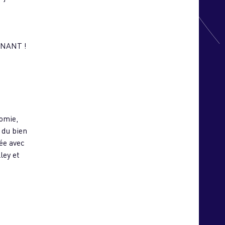
ENANT !
s
nomie,
 du bien
sée avec
lley et