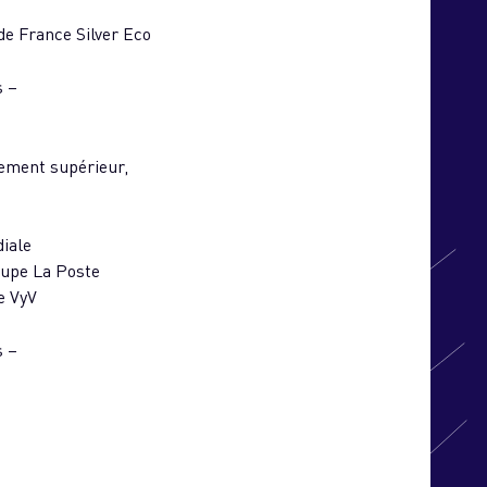
 de France Silver Eco
s –
nement supérieur,
iale
roupe La Poste
e VyV
s –