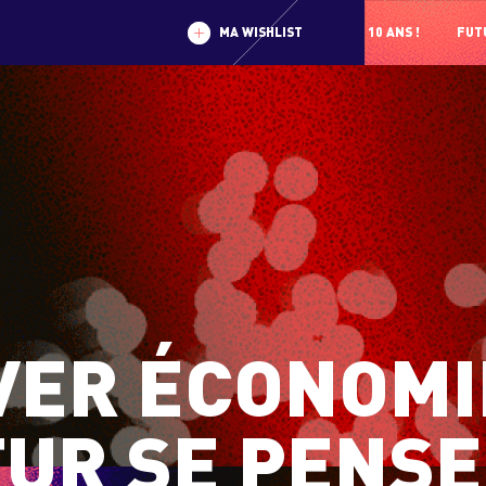
MA WISHLIST
10 ANS !
FUTU
VER ÉCONOMIE
UR SE PENSE 