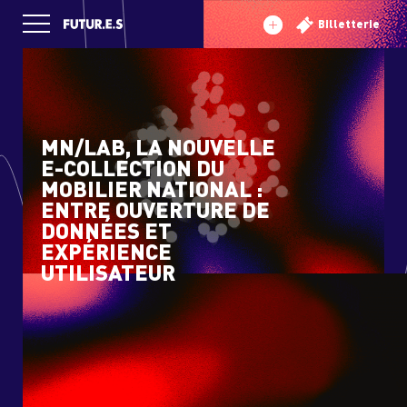
Billetterie
PROGRAMME
DÉMOS
MN/LAB, LA NOUVELLE
CONFÉRENCES & MASTERCLASSES
E-COLLECTION DU
MOBILIER NATIONAL :
SOIRÉES ET EXPÉRIENCES
ENTRE OUVERTURE DE
DONNÉES ET
NOUS TROUVER
EXPÉRIENCE
UTILISATEUR
FUTUR.E.S
MA WISHLIST
0 ANS !
UTUR.E.S IN AFRICA