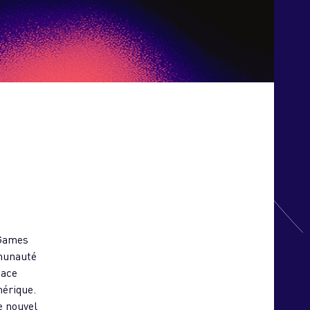
 Games
mmunauté
pace
mérique.
e nouvel