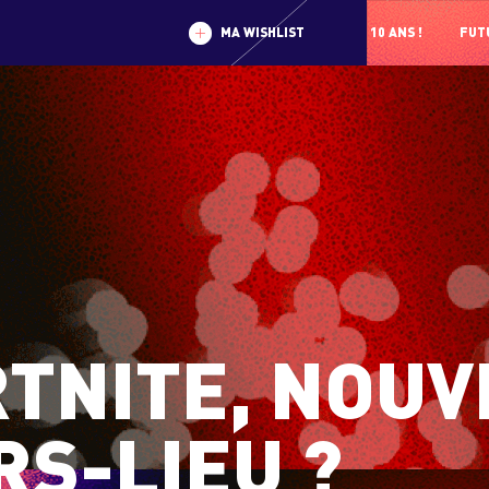
MA WISHLIST
10 ANS !
FUTU
TNITE, NOU
RS-LIEU ?