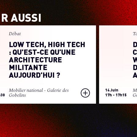
IR AUSSI
Débat
T
LOW TECH, HIGH TECH
D
: QU’EST-CE QU’UNE
C
ARCHITECTURE
W
MILITANTE
D
AUJOURD’HUI ?
Mobilier national - Galerie des
Mo
14 Juin
Gobelins
Go
h30
17h - 17h15