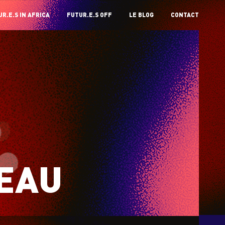
R.E.S IN AFRICA
FUTUR.E.S OFF
LE BLOG
CONTACT
VEAU