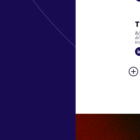
T
Ré
dé
te