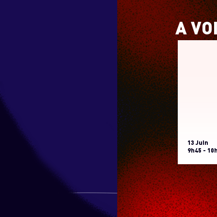
A VO
13 Juin
9h45 - 10