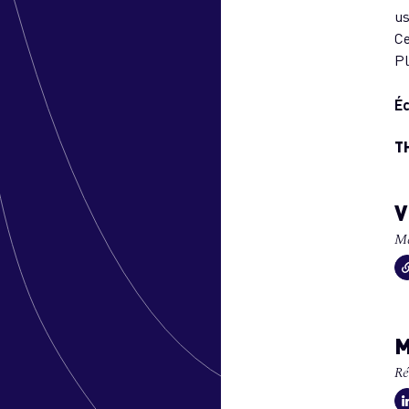
us
Ce
Pl
Éc
T
V
Ma
M
Ré