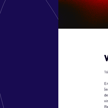
16
En
(e
de
vi
Re